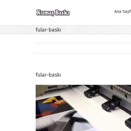
Skip
to
Ana Sayf
content
fular-baskı
fular-baskı