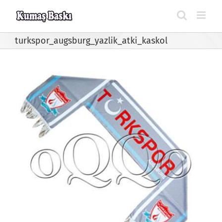
Skip
to
content
turkspor_augsburg_yazlik_atki_kaskol