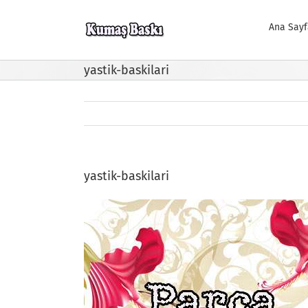
Skip
to
Ana Sayf
content
yastik-baskilari
yastik-baskilari