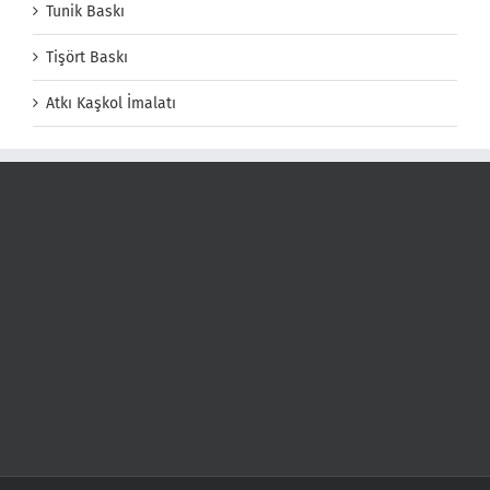
Tunik Baskı
Tişört Baskı
Atkı Kaşkol İmalatı