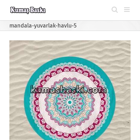
Skip
to
content
mandala-yuvarlak-havlu-5